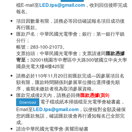
檔E-mail至
LED.tps@gmail.com
，收到回信後即完成
報名。
項目因數量有限，請務必等回信確認報名項目成功後
再行匯款。
匯款戶名：中華民國光電學會；銀行：第一銀行平鎮
分行；
帳號：283-100-21073。
支票抬頭：中華民國光電學會；支票請連同
匯款憑據
寄至：
32001桃園市中壢區中大路300號國立中央大學
國鼎光電大樓4樓425室
請務必於110年11月20日前匯款完成—因參展項目名
額有限，匯款時間關係到參展單位攤位選擇優先順
序，逾期未繳款者視為取消參展資格。
匯款完成後2天內，請務必回傳
匯款憑據
(
頁9
)
電子檔或紙本掃描檔至光電學會秘書處，
Download
Email至
LED.tps@gmail.com
，以便核對金額及確保
您的匯款無誤，確認匯款後會再行通知報名已全部完
成。
請洽中華⺠國光電學會-黃耀⽥秘書