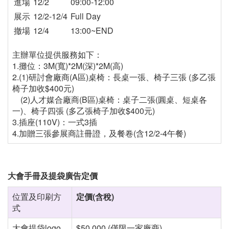
進場
12/2
09:00-12:00
展示
12/2-12/4
Full Day
撤場
12/4
13:00~END
主辦單位提供服務如下：
1.
攤位：
3M(
寬
)*2M(
深
)*2M(
⾼
)
2.(1)研討會廠商(A區)桌椅：長桌一張、椅⼦三張 (多⼄張
椅⼦加收$400元)
(2)人才媒合廠商(B區)桌椅：桌⼦二張(圓桌、短桌各
一)、椅⼦四張 (多⼄張椅⼦加收$400元)
3.
插座
(110V)
：一式3插
4.
加贈三張參展商註冊證，及餐卷
(
含
12/2-4
午餐
)
大會手冊及提袋廣告定價
位置及印刷方
定價
(
含稅
)
式
大會提袋logo
$50,000 (僅限一家廠商)