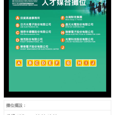
攤位擺設：