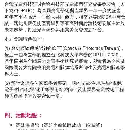
台灣光電科技研討會暨科技部光電學門研究成果發表會（以
下簡稱OPTIC）為全國光電學術與產業界一年一度的盛會，
每年有平均高達一千餘人共同參與，相當於美國OSA年度會
議。藉此良機促使產官學界專家面對面討論技術發展主軸與
未來趨勢，打造光電研究與產業菁英交流之平台。
本屆會議特色如下：
(1) 歷史經驗傳承過往的OPT(Optics & Photonics Taiwan)，
最近一屆為去年於國立台北科技大學舉辦的OPTIC 2020，
歷年慣例為全國最大光電學術研究界盛會，與會者為全國及
國際間各大專院校的光電相關領域系所師生及光電相關產學
界人士。
(2) 預計邀請多位國際學者專家，國內光電/物理/生醫/電機/
電子/材料/化學/化工等學術領域師生及產業界研發技術工程
師等產經學研菁英齊聚一堂。
四、活動地點：
高雄展覽館（高雄市前鎮區成功二路39號）