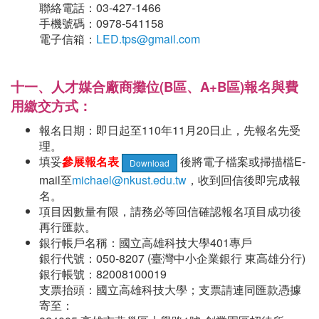
聯絡電話：
03-427-1466
手機號碼：
0978-541158
電子信箱：
LED.tps@gmail.com
十一、人才媒合廠商攤位(B區、A+B區)報名與費
用繳交方式：
報名日期：即日起至110年11月20日止，先報名先受
理。
填妥
參展報名表
後將電子檔案或掃描檔E-
Download
mail至
michael@nkust.edu.tw
，收到回信後即完成報
名。
項目因數量有限，請務必等回信確認報名項目成功後
再行匯款。
銀行帳戶名稱：國立高雄科技大學401專戶
銀行代號：050-8207 (臺灣中小企業銀行 東高雄分行)
銀行帳號：82008100019
支票抬頭：國立高雄科技大學；支票請連同匯款憑據
寄至：