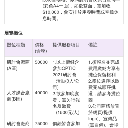
(彩色A4一面)，如欲雙面，需加收
$10,000，會安排於用餐時間或空檔休
息時間。
展覽攤位
攤位種類
價格
提供服務項目
備註
(含稅)
研討會廠商
50000
1.
以上價錢含
1.
須報名並完成
(A
區
)
參加
OPTIC
費用繳納⽅享有
2021
研討會
攤位保留權利
活動
(3
人
/
公
2.
攤位選擇以繳
司
)
費完成順序挑
人才媒合廠
40000
2.
欲參加晚宴
選，請參考攤位
商
(B
區
)
者，需另行報
圖
名及繳費
3.
公司商標放置
(1500
元
/
人
)
於網頁
(
提供
logo)
、宣傳品
研討會廠商
75000
價錢皆含參加
(
需自備
)
、會場