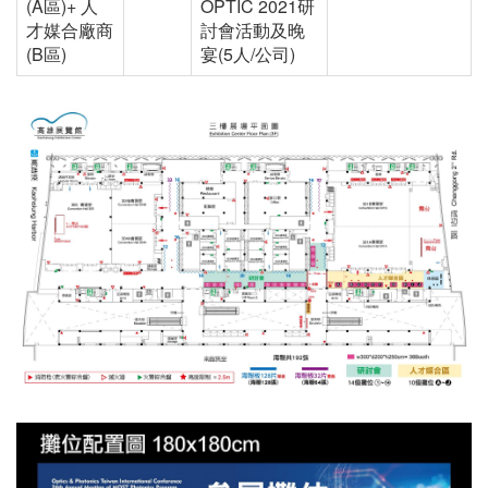
(A
區
)+
人
OPTIC 2021
研
才媒合廠商
討會活動及晚
(B
區
)
宴
(5
人
/
公司
)