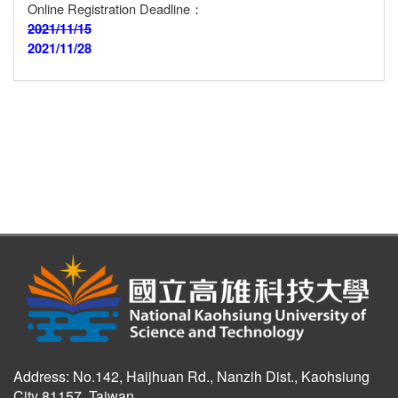
Online Registration Deadline：
2021/11/15
2021/11/28
Address: No.142, Haijhuan Rd., Nanzih Dist., Kaohsiung
City 81157, Taiwan