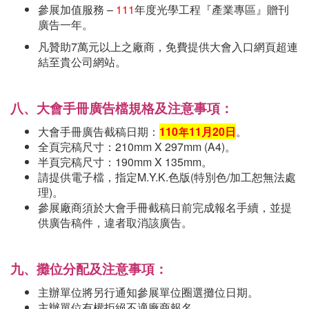
參展加值服務 –
111
年度光學工程『產業專區』贈刊
廣告一年。
凡贊助7萬元以上之廠商，免費提供大會入口網頁超連
結至貴公司網站。
八、大會手冊廣告檔規格及注意事項：
大會手冊廣告截稿日期：
110
年
11
月
20
日
。
全頁完稿尺寸：210mm X 297mm (A4)。
半頁完稿尺寸：190mm X 135mm。
請提供電子檔，指定M.Y.K.色版(特別色/加工恕無法處
理)。
參展廠商須於大會手冊截稿日前完成報名手續，並提
供廣告稿件，違者取消該廣告。
九、攤位分配及注意事項：
主辦單位將另行通知參展單位圈選攤位日期。
主辦單位有權拒絕不適廠商報名。