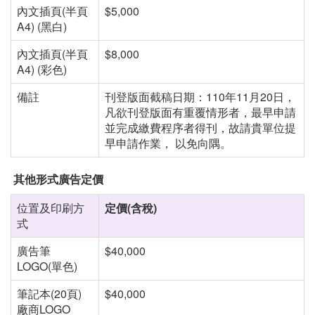
內文插頁(半頁
$5,000
A4) (黑白)
內文插頁(半頁
$8,000
A4) (彩色)
備註
刊登版⾯截稿日期：
110
年
11
月
20
日，
凡欲刊登版⾯有重覆情形者，最早申請
並完成繳費程序者得刊，故請貴單位提
早申請作業， 以免向隅。
其他形式廣告定價
位置及印刷方
定價
(
含稅
)
式
廣告筆
$40,000
LOGO(單色)
筆記本(20頁)
$40,000
廠商LOGO